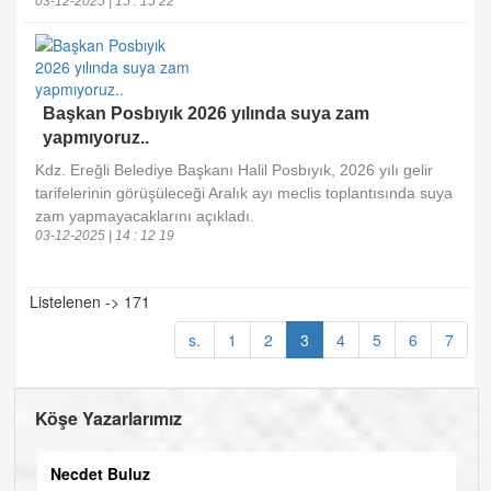
03-12-2025 | 15 : 15 22
Başkan Posbıyık 2026 yılında suya zam
yapmıyoruz..
Kdz. Ereğli Belediye Başkanı Halil Posbıyık, 2026 yılı gelir
tarifelerinin görüşüleceği Aralık ayı meclis toplantısında suya
zam yapmayacaklarını açıkladı.
03-12-2025 | 14 : 12 19
Listelenen -> 171
s.
1
2
3
4
5
6
7
Köşe Yazarlarımız
Necdet Buluz