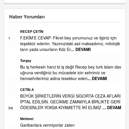
Haber Yorumları
RECEP ÇETİN
n
F.EKİM’E CEVAP: Fikret bey yorumunuz ve ilginiz için
teşekkür ederim. Yazımızdaki asıl maksadımız, mitolojik
tanrı yada unsurların Kdz Er
... DEVAMI
Turgay
Bu iş herkesin harci bi iş değil Recep bey turk islam davasi
uğruna verdiğiniz bu mücadele icin sehrimiz ve
hemsehrilerimiz adina tesekkur ederi
... DEVAMI
CETİN A
BÜYÜK ŞİRKETLERİN VERGİ SİGORTA CEZA AFLARI DA
İPTAL EDİLSİN. GECİKME ZAMMIYLA BİRLİKTE GERİ
ÖDESİNLER YOKSA KIYAMETTE İKİ ELİMİZ
... DEVAMI
ire
Mehmet
Garibanlara vermiyorlar zaten