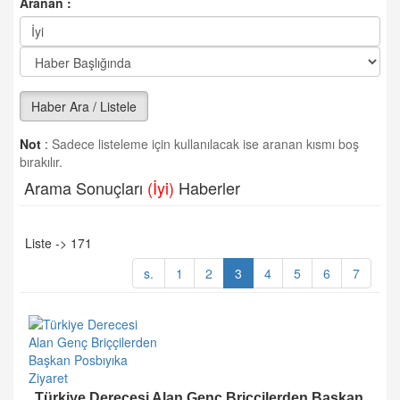
Aranan :
Haber Ara / Listele
Not
:
Sadece listeleme için kullanılacak ise aranan kısmı boş
bırakılır.
Arama Sonuçları
(İyi)
Haberler
Liste -> 171
s.
1
2
3
4
5
6
7
Türkiye Derecesi Alan Genç Briççilerden Başkan