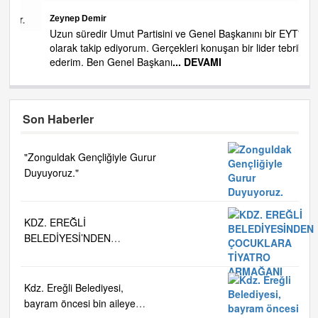
.
Zeynep Demir
Uzun süredir Umut Partisini ve Genel Başkanını bir EYT'li
olarak takip ediyorum. Gerçekleri konuşan bir lider tebrik
ederim. Ben Genel Başkanı
... DEVAMI
Son Haberler
"Zonguldak Gençliğiyle Gurur
Duyuyoruz."
KDZ. EREĞLİ
BELEDİYESİ’NDEN
ÇOCUKLARA TİYATRO
ARMAĞANI
Kdz. Ereğli Belediyesi,
bayram öncesi bin aileye