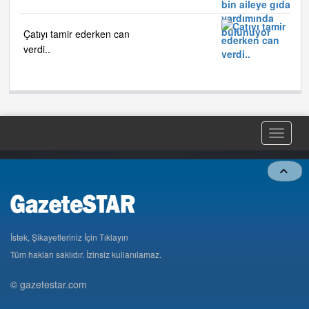
gıda yardımında bulunuyor
Çatıyı tamir ederken can
verdi..
Toggle
naviga
İstek, Şikayetleriniz İçin Tıklayın
Tüm hakları saklıdır. İzinsiz kullanılamaz.
© gazetestar.com