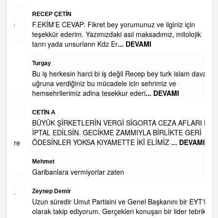
RECEP ÇETİN
n
F.EKİM’E CEVAP: Fikret bey yorumunuz ve ilginiz için
teşekkür ederim. Yazımızdaki asıl maksadımız, mitolojik
tanrı yada unsurların Kdz Er
... DEVAMI
Turgay
Bu iş herkesin harci bi iş değil Recep bey turk islam davasi
uğruna verdiğiniz bu mücadele icin sehrimiz ve
hemsehrilerimiz adina tesekkur ederi
... DEVAMI
CETİN A
BÜYÜK ŞİRKETLERİN VERGİ SİGORTA CEZA AFLARI DA
İPTAL EDİLSİN. GECİKME ZAMMIYLA BİRLİKTE GERİ
ÖDESİNLER YOKSA KIYAMETTE İKİ ELİMİZ
... DEVAMI
ire
Mehmet
Garibanlara vermiyorlar zaten
.
Zeynep Demir
Uzun süredir Umut Partisini ve Genel Başkanını bir EYT'li
olarak takip ediyorum. Gerçekleri konuşan bir lider tebrik