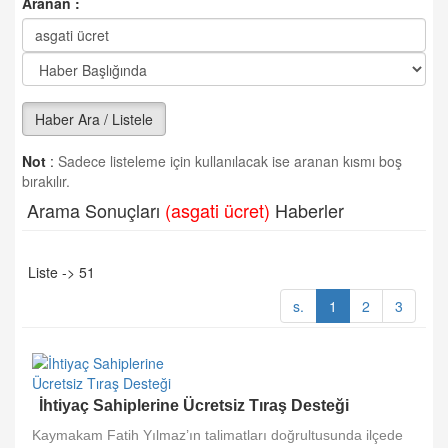
Aranan :
Haber Ara / Listele
Not
:
Sadece listeleme için kullanılacak ise aranan kısmı boş
bırakılır.
Arama Sonuçları
(asgati ücret)
Haberler
Liste -> 51
s.
1
2
3
İhtiyaç Sahiplerine Ücretsiz Tıraş Desteği
Kaymakam Fatih Yılmaz’ın talimatları doğrultusunda ilçede