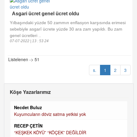
Asgari ücret genel ücret oldu
Yılbaşındaki yüzde 50 zammın enflasyon karşısında erimesi
sebebiyle asgarî ücrete yüzde 30 ara zam yapıldı. Bu zam
genel ücretleri ..
07-07-2022 | 13 : 53 24
Listelenen -> 51
s.
1
2
3
Köşe Yazarlarımız
Necdet Buluz
Kuyumcuların döviz satma yetkisi yok
RECEP ÇETİN
“KEŞKEK KÖYÜ” “KÖÇEK” DEĞİLDİR