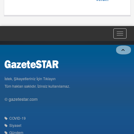
Toggle
naviga
İstek, Şikayetleriniz İçin Tıklayın
Tüm hakları saklıdır. İzinsiz kullanılamaz.
© gazetestar.com
COVID-19
Siyaset
Gündem