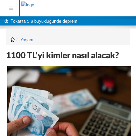
Tokat'ta 5.6 büyüklüğünde deprem!
Yaşam
1100 TL'yi kimler nasıl alacak?