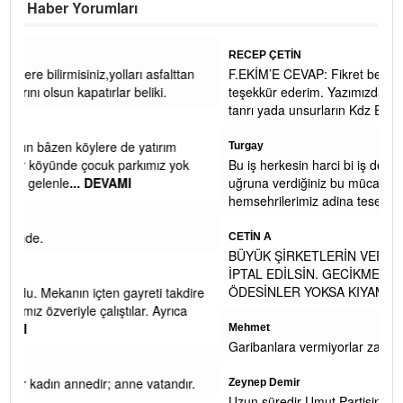
Haber Yorumları
RECEP ÇETİN
tan
F.EKİM’E CEVAP: Fikret bey yorumunuz ve ilginiz için
teşekkür ederim. Yazımızdaki asıl maksadımız, mitolojik
tanrı yada unsurların Kdz Er
... DEVAMI
Turgay
ok
Bu iş herkesin harci bi iş değil Recep bey turk islam davasi
uğruna verdiğiniz bu mücadele icin sehrimiz ve
hemsehrilerimiz adina tesekkur ederi
... DEVAMI
CETİN A
BÜYÜK ŞİRKETLERİN VERGİ SİGORTA CEZA AFLARI DA
İPTAL EDİLSİN. GECİKME ZAMMIYLA BİRLİKTE GERİ
ÖDESİNLER YOKSA KIYAMETTE İKİ ELİMİZ
... DEVAMI
kdire
ca
Mehmet
Garibanlara vermiyorlar zaten
ır.
Zeynep Demir
Uzun süredir Umut Partisini ve Genel Başkanını bir EYT'li