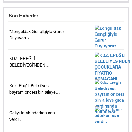
Son Haberler
"Zonguldak Gençliğiyle Gurur
Duyuyoruz."
KDZ. EREĞLİ
BELEDİYESİ’NDEN
ÇOCUKLARA TİYATRO
ARMAĞANI
Kdz. Ereğli Belediyesi,
bayram öncesi bin aileye
gıda yardımında bulunuyor
Çatıyı tamir ederken can
verdi..