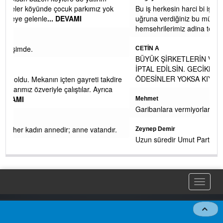
yok
Bu iş herkesin harci bi iş değil Recep bey turk islam davasi
uğruna verdiğiniz bu mücadele icin sehrimiz ve
hemsehrilerimiz adina tesekkur ederi
... DEVAMI
CETİN A
BÜYÜK ŞİRKETLERİN VERGİ SİGORTA CEZA AFLARI DA
İPTAL EDİLSİN. GECİKME ZAMMIYLA BİRLİKTE GERİ
ÖDESİNLER YOKSA KIYAMETTE İKİ ELİMİZ
... DEVAMI
akdire
ıca
Mehmet
Garibanlara vermiyorlar zaten
dır.
Zeynep Demir
Uzun süredir Umut Partisini ve Genel Başkanını bir EYT'li
olarak takip ediyorum. Gerçekleri konuşan bir lider tebrik
ederim. Ben Genel Başkanı
... DEVAMI
Toggle
naviga