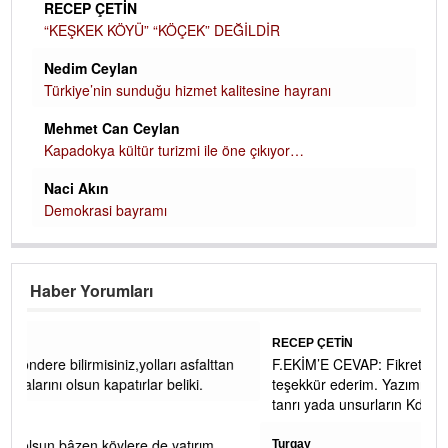
RECEP ÇETİN
“KEŞKEK KÖYÜ” “KÖÇEK” DEĞİLDİR
Nedim Ceylan
Türkiye’nin sunduğu hizmet kalitesine hayranı
Mehmet Can Ceylan
Kapadokya kültür turizmi ile öne çıkıyor…
Naci Akın
Demokrasi bayramı
Haber Yorumları
RECEP ÇETİN
ttan
F.EKİM’E CEVAP: Fikret bey yorumunuz ve ilginiz için
teşekkür ederim. Yazımızdaki asıl maksadımız, mitolojik
tanrı yada unsurların Kdz Er
... DEVAMI
m
Turgay