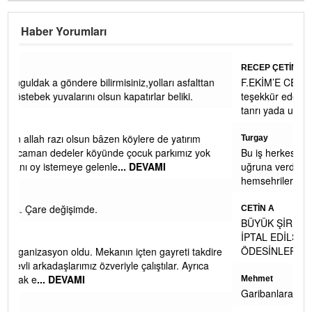
Haber Yorumları
RECEP ÇETİN
asfalttan
F.EKİM’E CEVAP: Fikret bey yorumunuz ve ilginiz için
iki.
teşekkür ederim. Yazımızdaki asıl maksadımız, mitolojik
tanrı yada unsurların Kdz Er
... DEVAMI
tırım
Turgay
mız yok
Bu iş herkesin harci bi iş değil Recep bey turk islam dava
uğruna verdiğiniz bu mücadele icin sehrimiz ve
hemsehrilerimiz adina tesekkur ederi
... DEVAMI
CETİN A
BÜYÜK ŞİRKETLERİN VERGİ SİGORTA CEZA AFLARI 
İPTAL EDİLSİN. GECİKME ZAMMIYLA BİRLİKTE GERİ
ÖDESİNLER YOKSA KIYAMETTE İKİ ELİMİZ
... DEVAMI
ti takdire
. Ayrıca
Mehmet
Garibanlara vermiyorlar zaten