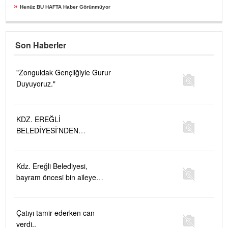
»
Henüz BU HAFTA Haber Görünmüyor
Son Haberler
"Zonguldak Gençliğiyle Gurur
Duyuyoruz."
KDZ. EREĞLİ
BELEDİYESİ’NDEN
ÇOCUKLARA TİYATRO
ARMAĞANI
Kdz. Ereğli Belediyesi,
bayram öncesi bin aileye
gıda yardımında bulunuyor
Çatıyı tamir ederken can
verdi..