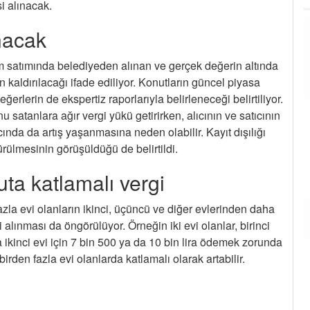
i alınacak.
ınacak
Ayaz
Birazda Zonguldak a göndere
bilirmisiniz,yolları asfalttan vazgeçtik
m satımında belediyeden alınan ve gerçek değerin altında
köstebek yuvalarını olsun kapatırlar
 kaldırılacağı ifade ediliyor. Konutların güncel piyasa
beliki.
ğerlerin de ekspertiz raporlarıyla belirleneceği belirtiliyor.
 satanlara ağır vergi yükü getirirken, alıcının ve satıcının
Bâki kartal
Belediyeden allah razı olsun bâzen
ında da artış yaşanmasına neden olabilir. Kayıt dışılığı
köylere de yatırım yapsalar kocaman
rülmesinin görüşüldüğü de belirtildi.
dedeler köyünde çocuk parkımız yok
secım zamanı oy istemeye gelenle
...
uta katlamalı vergi
DEVAMI
zla evi olanların ikinci, üçüncü ve diğer evlerinden daha
Ayhan Durak
alınması da öngörülüyor. Örneğin iki evi olanlar, birinci
Esnaf zorda. Çare değişimde.
sa ikinci evi için 7 bin 500 ya da 10 bin lira ödemek zorunda
 birden fazla evi olanlarda katlamalı olarak artabilir.
Ayhan Durak
Güzel bir organizasyon oldu. Mekanın
içten gayreti takdire şayan. Görevli
arkadaşlarımız özveriyle çalıştılar.