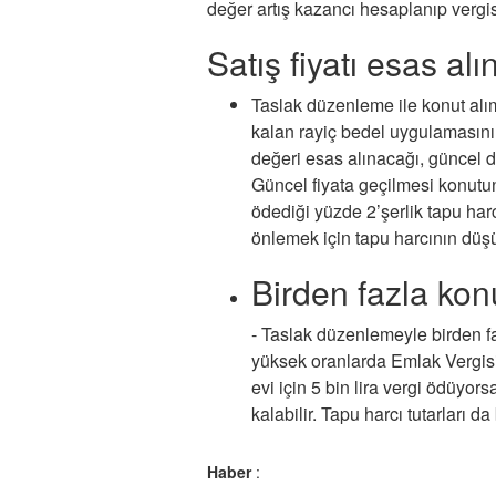
değer artış kazancı hesaplanıp vergis
Satış fiyatı esas al
Taslak
düzenleme ile konut alı
kalan rayiç bedel uygulamasının
değeri esas alınacağı, güncel de
Güncel fiyata geçilmesi konutunu
ödediği yüzde 2’şerlik tapu harc
önlemek için tapu harcının düşü
Birden fazla kon
- Taslak
düzenlemeyle birden fa
yüksek oranlarda Emlak Vergisi 
evi için 5 bin lira vergi ödüyor
kalabilir. Tapu harcı tutarları da
Haber
: