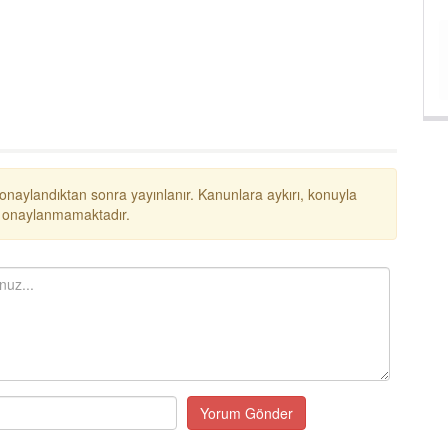
Ayrıca teşekkürü hak e
... DEVAMI
Ayhan Durak
Çocuğu olsun olmasın, her kadın
annedir; anne vatandır.
 onaylandıktan sonra yayınlanır. Kanunlara aykırı, konuyla
ar onaylanmamaktadır.
Yorum Gönder