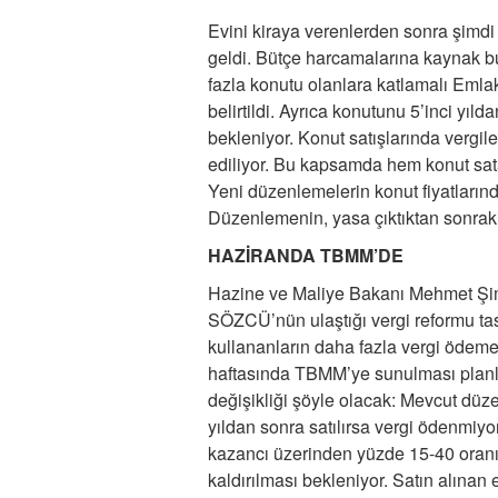
Evini kiraya verenlerden sonra şimdi 
geldi. Bütçe harcamalarına kaynak bul
fazla konutu olanlara katlamalı Emlak
belirtildi. Ayrıca konutunu 5’inci yı
bekleniyor. Konut satışlarında vergil
ediliyor. Bu kapsamda hem konut satan
Yeni düzenlemelerin konut fiyatların
Düzenlemenin, yasa çıktıktan sonraki 
HAZİRANDA TBMM’DE
Hazine ve Maliye Bakanı Mehmet Şimşek
SÖZCÜ’nün ulaştığı vergi reformu tasl
kullananların daha fazla vergi ödemel
haftasında TBMM’ye sunulması planla
değişikliği şöyle olacak: Mevcut düzen
yıldan sonra satılırsa vergi ödenmiyor.
kazancı üzerinden yüzde 15-40 oranınd
kaldırılması bekleniyor. Satın alınan 