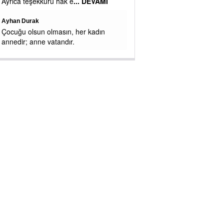
Mehmet
Garibanlara vermiyorlar zaten
Zeynep Demir
Uzun süredir Umut Partisini ve Genel
Başkanını bir EYT'li olarak takip
ediyorum. Gerçekleri konuşan bir lider
tebrik ederim. Ben Genel Başkanı
...
DEVAMI