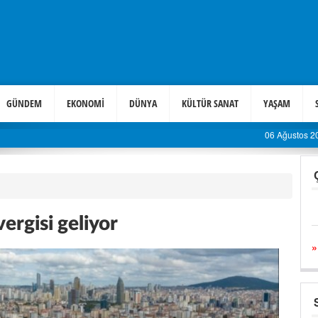
GÜNDEM
EKONOMİ
DÜNYA
KÜLTÜR SANAT
YAŞAM
Bu akşam 52 bin kişi oradayız
06 Ağustos 
vergisi geliyor