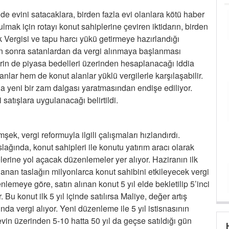
de evini satacaklara, birden fazla evi olanlara kötü haber
mak için rotayı konut sahiplerine çeviren iktidarın, birden
 Vergisi ve tapu harcı yükü getirmeye hazırlandığı
ldan sonra satanlardan da vergi alınmaya başlanması
erin de piyasa bedelleri üzerinden hesaplanacağı iddia
lar hem de konut alanlar yüklü vergilerle karşılaşabilir.
da yeni bir zam dalgası yaratmasından endişe ediliyor.
satışlara uygulanacağı belirtildi.
, vergi reformuyla ilgili çalışmaları hızlandırdı.
ağında, konut sahipleri ile konutu yatırım aracı olarak
erine yol açacak düzenlemeler yer alıyor. Haziranın ilk
nan taslağın milyonlarca konut sahibini etkileyecek vergi
lemeye göre, satın alınan konut 5 yıl elde bekletilip 5’inci
 Bu konut ilk 5 yıl içinde satılırsa Maliye, değer artış
a vergi alıyor. Yeni düzenleme ile 5 yıl istisnasının
evin üzerinden 5-10 hatta 50 yıl da geçse satıldığı gün