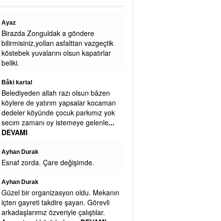
RECEP ÇETİN
F.EKİM’E CEVAP: Fikret bey
yorumunuz ve ilginiz için teşekkür
ederim. Yazımızdaki asıl maksadımız,
mitolojik tanrı yada unsurların Kdz Er
...
DEVAMI
Turgay
Bu iş herkesin harci bi iş değil Recep
bey turk islam davasi uğruna
verdiğiniz bu mücadele icin sehrimiz
ve hemsehrilerimiz adina tesekkur
ederi
... DEVAMI
CETİN A
BÜYÜK ŞİRKETLERİN VERGİ
SİGORTA CEZA AFLARI DA İPTAL
EDİLSİN. GECİKME ZAMMIYLA
BİRLİKTE GERİ ÖDESİNLER YOKSA
KIYAMETTE İKİ ELİMİZ
... DEVAMI