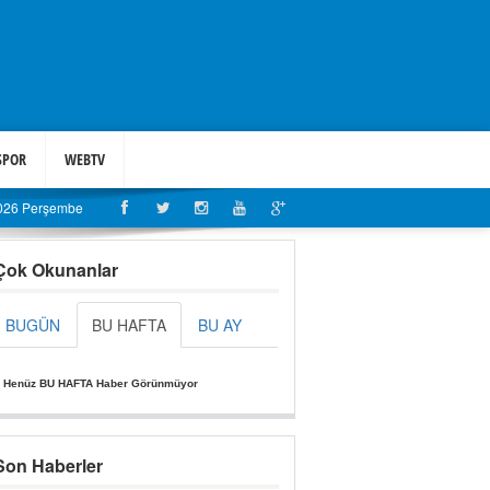
SPOR
WEBTV
2026 Perşembe
Çok Okunanlar
BUGÜN
BU HAFTA
BU AY
»
Henüz BU HAFTA Haber Görünmüyor
Son Haberler