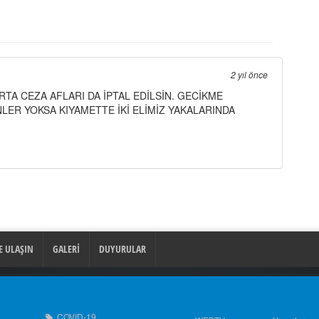
2 yıl önce
TA CEZA AFLARI DA İPTAL EDİLSİN. GECİKME
LER YOKSA KIYAMETTE İKİ ELİMİZ YAKALARINDA
E ULAŞIN
GALERİ
DUYURULAR
COVID-19