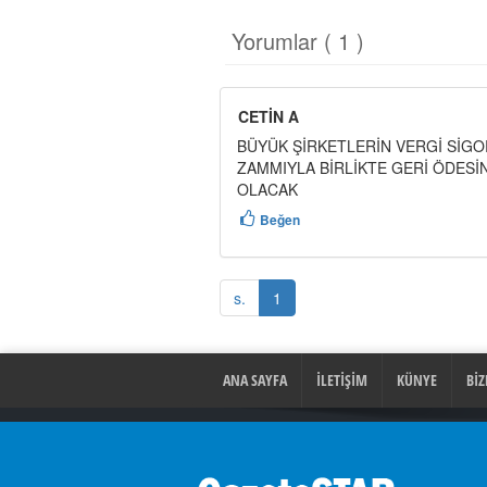
Yorumlar ( 1 )
CETİN A
BÜYÜK ŞİRKETLERİN VERGİ SİGOR
ZAMMIYLA BİRLİKTE GERİ ÖDESİN
OLACAK
Beğen
s.
1
ANA SAYFA
İLETİŞİM
KÜNYE
BİZ