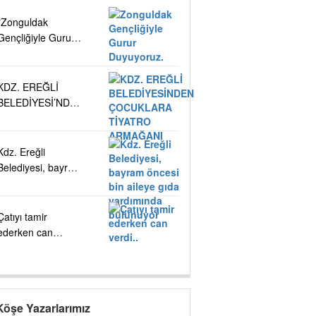
"Zonguldak
Gençliğiyle Gurur
Duyuyoruz."
KDZ. EREĞLİ
BELEDİYESİ’NDEN
ÇOCUKLARA
TİYATRO
ARMAĞANI
Kdz. Ereğli
Belediyesi, bayram
öncesi bin aileye
gıda yardımında
bulunuyor
Çatıyı tamir
ederken can
verdi..
Köşe Yazarlarımız