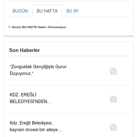
BUGÜN
BU HAFTA
BU AY
»
Henüz BU HAFTA Haber Görünmüyor
Son Haberler
"Zonguldak Gençliğiyle Gurur
Duyuyoruz."
KDZ. EREĞLİ
BELEDİYESİ’NDEN
ÇOCUKLARA TİYATRO
ARMAĞANI
Kdz. Ereğli Belediyesi,
bayram öncesi bin aileye
gıda yardımında bulunuyor