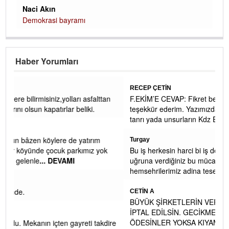
Naci Akın
Demokrasi bayramı
Haber Yorumları
RECEP ÇETİN
alttan
F.EKİM’E CEVAP: Fikret bey yorumunuz ve ilginiz için
.
teşekkür ederim. Yazımızdaki asıl maksadımız, mitolojik
tanrı yada unsurların Kdz Er
... DEVAMI
rım
Turgay
z yok
Bu iş herkesin harci bi iş değil Recep bey turk islam davasi
uğruna verdiğiniz bu mücadele icin sehrimiz ve
hemsehrilerimiz adina tesekkur ederi
... DEVAMI
CETİN A
BÜYÜK ŞİRKETLERİN VERGİ SİGORTA CEZA AFLARI DA
İPTAL EDİLSİN. GECİKME ZAMMIYLA BİRLİKTE GERİ
ÖDESİNLER YOKSA KIYAMETTE İKİ ELİMİZ
... DEVAMI
 takdire