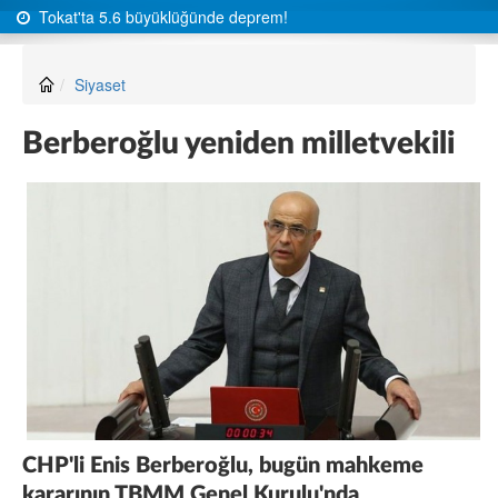
Tokat'ta 5.6 büyüklüğünde deprem!
Siyaset
Berberoğlu yeniden milletvekili
CHP'li Enis Berberoğlu, bugün mahkeme
kararının TBMM Genel Kurulu'nda