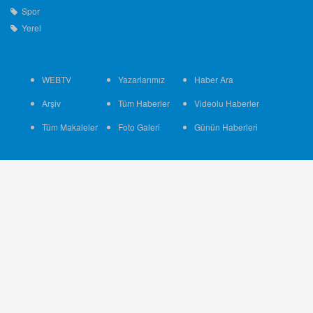
Spor
Yerel
WEBTV
Yazarlarımız
Haber Ara
Arşiv
Tüm Haberler
Videolu Haberler
Tüm Makaleler
Foto Galeri
Günün Haberleri