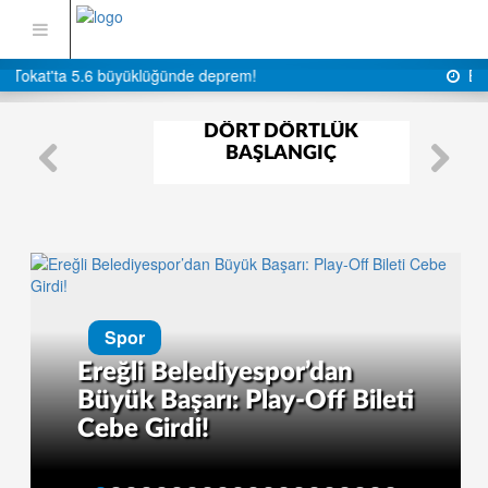
Bu akşam 52 bin kişi oradayız
DÖRT DÖRTLÜK
BAŞLANGIÇ
Spor
Ereğli Belediyespor’dan
Büyük Başarı: Play-Off Bileti
Cebe Girdi!