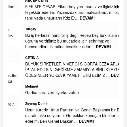
RECEP ÇETİN
n
F.EKİM’E CEVAP: Fikret bey yorumunuz ve ilginiz için
teşekkür ederim. Yazımızdaki asıl maksadımız, mitolojik
tanrı yada unsurların Kdz Er
... DEVAMI
Turgay
Bu iş herkesin harci bi iş değil Recep bey turk islam davasi
uğruna verdiğiniz bu mücadele icin sehrimiz ve
hemsehrilerimiz adina tesekkur ederi
... DEVAMI
CETİN A
BÜYÜK ŞİRKETLERİN VERGİ SİGORTA CEZA AFLARI DA
İPTAL EDİLSİN. GECİKME ZAMMIYLA BİRLİKTE GERİ
ÖDESİNLER YOKSA KIYAMETTE İKİ ELİMİZ
... DEVAMI
re
Mehmet
Garibanlara vermiyorlar zaten
.
Zeynep Demir
Uzun süredir Umut Partisini ve Genel Başkanını bir EYT'li
olarak takip ediyorum. Gerçekleri konuşan bir lider tebrik
ederim. Ben Genel Başkanı
... DEVAMI