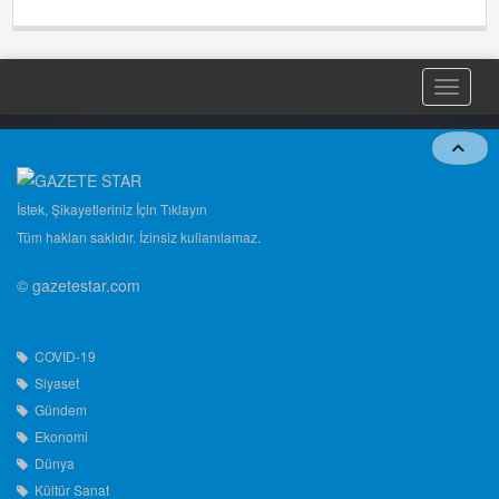
Toggle
naviga
İstek, Şikayetleriniz İçin Tıklayın
Tüm hakları saklıdır. İzinsiz kullanılamaz.
© gazetestar.com
COVID-19
Siyaset
Gündem
Ekonomi
Dünya
Kültür Sanat