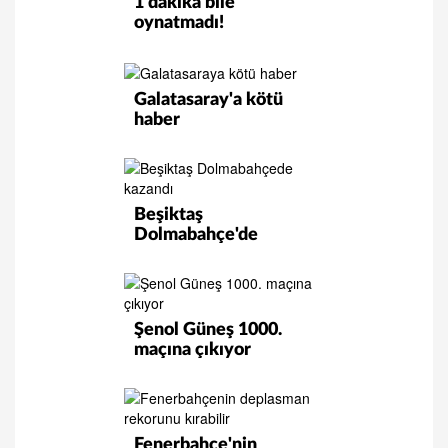
1 dakika bile
oynatmadı!
Galatasaray'a kötü
haber
Beşiktaş
Dolmabahçe'de
kazandı
Şenol Güneş 1000.
maçına çıkıyor
Fenerbahçe'nin