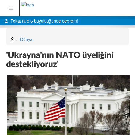
Tokat'ta 5.6 büyüklüğünde deprem!
Dünya
'Ukrayna'nın NATO üyeliğini
destekliyoruz'