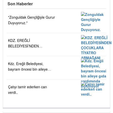
Son Haberler
"Zonguldak Gençliğiyle Gurur
Duyuyoruz."
KDZ. EREĞLİ
BELEDİYESİ’NDEN
ÇOCUKLARA TİYATRO
ARMAĞANI
Kdz. Ereğli Belediyesi,
bayram öncesi bin aileye
gıda yardımında bulunuyor
Çatıyı tamir ederken can
verdi..