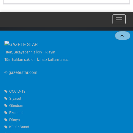
ederim. Ben Genel Başkanı
... DEVAMI
Toggle
naviga
İstek, Şikayetleriniz İçin Tıklayın
Tüm hakları saklıdır. İzinsiz kullanılamaz.
© gazetestar.com
COVID-19
Siyaset
Gündem
Ekonomi
Dünya