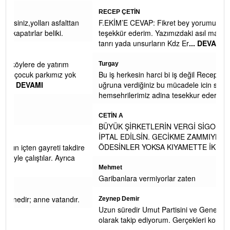
RECEP ÇETİN
an
F.EKİM’E CEVAP: Fikret bey yorumunuz ve ilginiz için
teşekkür ederim. Yazımızdaki asıl maksadımız, mitolojik
tanrı yada unsurların Kdz Er
... DEVAMI
Turgay
k
Bu iş herkesin harci bi iş değil Recep bey turk islam davasi
uğruna verdiğiniz bu mücadele icin sehrimiz ve
hemsehrilerimiz adina tesekkur ederi
... DEVAMI
CETİN A
BÜYÜK ŞİRKETLERİN VERGİ SİGORTA CEZA AFLARI DA
İPTAL EDİLSİN. GECİKME ZAMMIYLA BİRLİKTE GERİ
ÖDESİNLER YOKSA KIYAMETTE İKİ ELİMİZ
... DEVAMI
dire
a
Mehmet
Garibanlara vermiyorlar zaten
r.
Zeynep Demir
Uzun süredir Umut Partisini ve Genel Başkanını bir EYT'li
olarak takip ediyorum. Gerçekleri konuşan bir lider tebrik