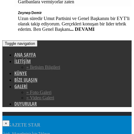
Garibanlara vermiyorlar zaten
Zeynep Demir
Uzun süredir Umut Partisini ve Genel Başkanını bir EYT'li
olarak takip ediyorum. Gerçekleri konuşan bir lider tebrik
ederim. Ben Genel Başkanı
... DEVAMI
Toggle navigation
ANA SAYFA
İLETİŞİM
» İletişim Bilgileri
KÜNYE
BİZE ULAŞIN
GALERİ
» Foto Galeri
» Video Galeri
DUYURULAR
×
İstek, Şikayetleriniz İçin Tıklayın