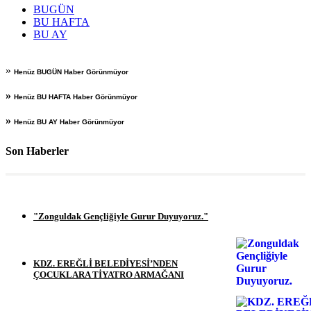
BUGÜN
BU HAFTA
BU AY
»
Henüz BUGÜN Haber Görünmüyor
»
Henüz BU HAFTA Haber Görünmüyor
»
Henüz BU AY Haber Görünmüyor
Son Haberler
"Zonguldak Gençliğiyle Gurur Duyuyoruz."
KDZ. EREĞLİ BELEDİYESİ’NDEN
ÇOCUKLARA TİYATRO ARMAĞANI