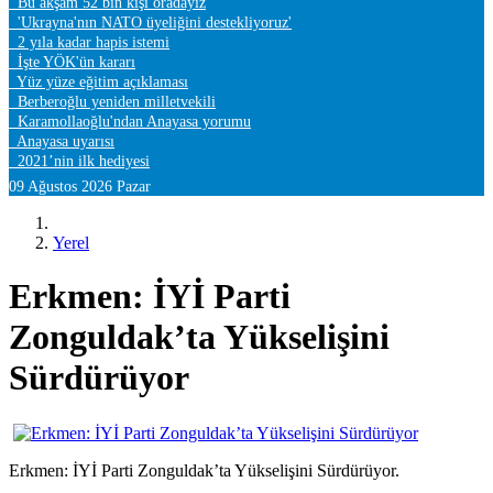
Bu akşam 52 bin kişi oradayız
'Ukrayna'nın NATO üyeliğini destekliyoruz'
2 yıla kadar hapis istemi
İşte YÖK'ün kararı
Yüz yüze eğitim açıklaması
Berberoğlu yeniden milletvekili
Karamollaoğlu'ndan Anayasa yorumu
Anayasa uyarısı
2021’nin ilk hediyesi
09 Ağustos 2026 Pazar
Yerel
Erkmen: İYİ Parti
Zonguldak’ta Yükselişini
Sürdürüyor
Erkmen: İYİ Parti Zonguldak’ta Yükselişini Sürdürüyor.