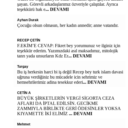
şayan. Görevli arkadaşlarımız özveriyle çalıştılar. Ayrıca
teşekkürü hak e
... DEVAMI
Ayhan Durak
Çocuğu olsun olmasın, her kadın annedir; anne vatandır.
RECEP ÇETİN
F.EKİM’E CEVAP: Fikret bey yorumunuz ve ilginiz için
teşekkür ederim. Yazımızdaki asıl maksadımız, mitolojik
tanrı yada unsurların Kdz Er
... DEVAMI
Turgay
Bu iş herkesin harci bi iş değil Recep bey turk islam davasi
uğruna verdiğiniz bu mücadele icin sehrimiz ve
hemsehrilerimiz adina tesekkur ederi
... DEVAMI
CETİN A
BÜYÜK ŞİRKETLERİN VERGİ SİGORTA CEZA
AFLARI DA İPTAL EDİLSİN. GECİKME
ZAMMIYLA BİRLİKTE GERİ ÖDESİNLER YOKSA
KIYAMETTE İKİ ELİMİZ
... DEVAMI
Mehmet