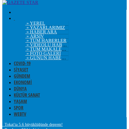
» YEREL
» YAZARLARIMIZ
» HABER ARA
» ARŞİV
» TÜM HABERLER
» VİDEOLU HABERLER
» TÜM MAKALELER
» FOTO GALERİ
» GÜNÜN HABERLERİ
COVID-19
SİYASET
GÜNDEM
EKONOMİ
DÜNYA
KÜLTÜR SANAT
YAŞAM
SPOR
WEBTV
Tokat'ta 5.6 büyüklüğünde deprem!