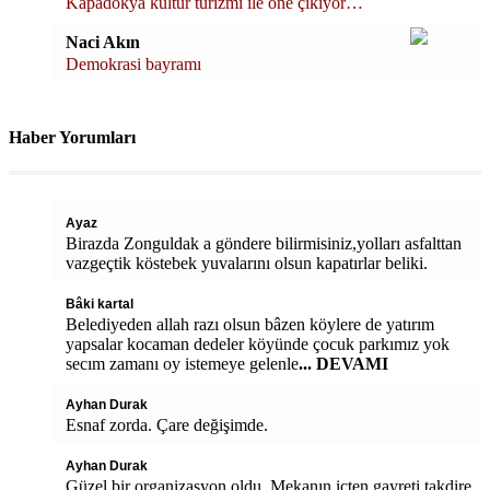
Kapadokya kültür turizmi ile öne çıkıyor…
Naci Akın
Demokrasi bayramı
Haber Yorumları
Ayaz
Birazda Zonguldak a göndere bilirmisiniz,yolları asfalttan
vazgeçtik köstebek yuvalarını olsun kapatırlar beliki.
Bâki kartal
Belediyeden allah razı olsun bâzen köylere de yatırım
yapsalar kocaman dedeler köyünde çocuk parkımız yok
secım zamanı oy istemeye gelenle
... DEVAMI
Ayhan Durak
Esnaf zorda. Çare değişimde.
Ayhan Durak
Güzel bir organizasyon oldu. Mekanın içten gayreti takdire