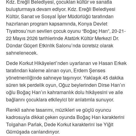
Kdz. Ereğli Belediyesi, çocukları kültür ve sanatla
buluşturmaya devam ediyor. Kdz. Ereğli Belediyesi
Kültür, Sanat ve Sosyal İşler Müdürlüğü tarafından
hazırlanan program kapsamında, Konya Devlet
Tiyatrosu’nun sevilen çocuk oyunu “Boğaç Han”, 20-21-
22 Mayıs 2026 tarihlerinde Atatürk Kültür Merkezi Dr.
Dündar Güçeri Etkinlik Salonu’nda ücretsiz olarak
sahnelenecek.
Dede Korkut Hikâyeleri’nden uyarlanan ve Hasan Erkek
tarafından kaleme alınan oyun, Erdem Şenses
yönetmenliğinde sahneye taşınıyor. Yaklaşık 45 dakika
süren tek perdelik oyun, Oğuz beylerinden Dirse Han’ın
oğlu Boğaç Han’ın kahramanlık dolu hikâyesini ve aile
bağlarını çocuklara etkileyici bir anlatımla sunuyor.
Renkli sahne tasarımı, müzikleri ve güçlü oyuncu
kadrosuyla dikkat çeken oyunda Boğaç Han karakterini
Tolgahan Parlak, Dede Korkut karakterini ise Yiğit
Gümüşada canlandırıyor.