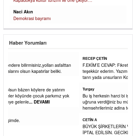
Naci Akın
Demokrasi bayramı
Haber Yorumları
RECEP ÇETİN
lttan
F.EKİM’E CEVAP: Fikret bey yorumunuz ve ilginiz için
teşekkür ederim. Yazımızdaki asıl maksadımız, mitolojik
tanrı yada unsurların Kdz Er
... DEVAMI
ım
Turgay
 yok
Bu iş herkesin harci bi iş değil Recep bey turk islam davasi
uğruna verdiğiniz bu mücadele icin sehrimiz ve
hemsehrilerimiz adina tesekkur ederi
... DEVAMI
CETİN A
BÜYÜK ŞİRKETLERİN VERGİ SİGORTA CEZA AFLARI DA
İPTAL EDİLSİN. GECİKME ZAMMIYLA BİRLİKTE GERİ