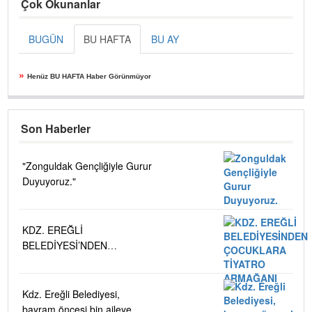
Çok Okunanlar
BUGÜN
BU HAFTA
BU AY
»
Henüz BU HAFTA Haber Görünmüyor
Son Haberler
"Zonguldak Gençliğiyle Gurur
Duyuyoruz."
KDZ. EREĞLİ
BELEDİYESİ’NDEN
ÇOCUKLARA TİYATRO
ARMAĞANI
Kdz. Ereğli Belediyesi,
bayram öncesi bin aileye