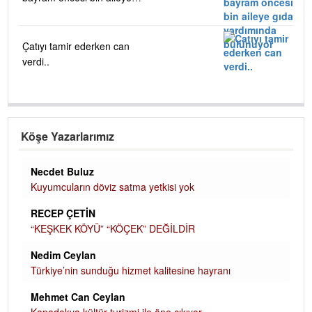
gıda yardımında bulunuyor
Çatıyı tamir ederken can
verdi..
Köşe Yazarlarımız
Necdet Buluz
Kuyumcuların döviz satma yetkisi yok
RECEP ÇETİN
“KEŞKEK KÖYÜ” “KÖÇEK” DEĞİLDİR
Nedim Ceylan
Türkiye’nin sunduğu hizmet kalitesine hayranı
Mehmet Can Ceylan
Kapadokya kültür turizmi ile öne çıkıyor…