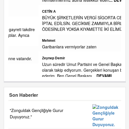
CETİN A
BÜYÜK ŞİRKETLERİN VERGİ SİGORTA CEZA AFLARI DA
İPTAL EDİLSİN. GECİKME ZAMMIYLA BİRLİKTE GERİ
ÖDESİNLER YOKSA KIYAMETTE İKİ ELİMİZ
... DEVAMI
ire
Mehmet
Garibanlara vermiyorlar zaten
.
Zeynep Demir
Uzun süredir Umut Partisini ve Genel Başkanını bir EYT'li
olarak takip ediyorum. Gerçekleri konuşan bir lider tebrik
ederim. Ben Genel Başkanı
... DEVAMI
Son Haberler
"Zonguldak Gençliğiyle Gurur
Duyuyoruz."