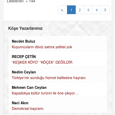
Listelenen -> 144
s.
1
2
3
4
5
Köşe Yazarlarımız
Necdet Buluz
Kuyumcuların döviz satma yetkisi yok
RECEP ÇETİN
“KEŞKEK KÖYÜ” “KÖÇEK” DEĞİLDİR
Nedim Ceylan
Türkiye’nin sunduğu hizmet kalitesine hayranı
Mehmet Can Ceylan
Kapadokya kültür turizmi ile öne çıkıyor…
Naci Akın
Demokrasi bayramı