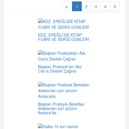
s.
1
2
3
4
5
KDZ. EREĞLİ’DE KİTAP
FUARI VE SERGİ GÜNLERİ
Başkan Posbıyık’tan Ata
Can’a Destek Çağrısı
Başkan Posbıyık Belediye
dükkanları için çözüm
Ankara'da