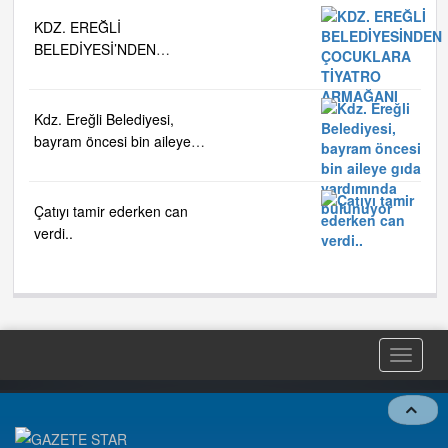
KDZ. EREĞLİ
BELEDİYESİ’NDEN
ÇOCUKLARA TİYATRO
ARMAĞANI
Kdz. Ereğli Belediyesi,
bayram öncesi bin aileye
gıda yardımında bulunuyor
Çatıyı tamir ederken can
verdi..
Toggle
naviga