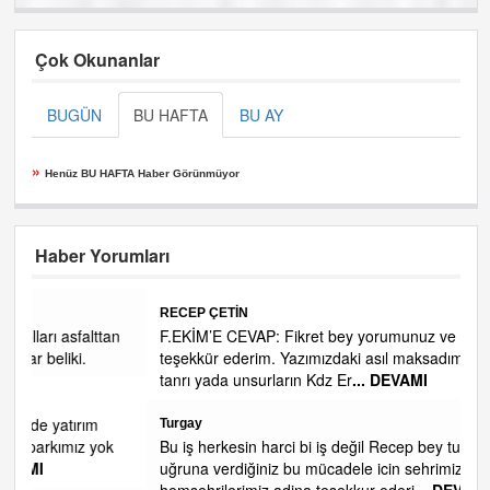
Çok Okunanlar
BUGÜN
BU HAFTA
BU AY
»
Henüz BU HAFTA Haber Görünmüyor
Haber Yorumları
RECEP ÇETİN
n
F.EKİM’E CEVAP: Fikret bey yorumunuz ve ilginiz için
teşekkür ederim. Yazımızdaki asıl maksadımız, mitolojik
tanrı yada unsurların Kdz Er
... DEVAMI
Turgay
Bu iş herkesin harci bi iş değil Recep bey turk islam davasi
uğruna verdiğiniz bu mücadele icin sehrimiz ve
hemsehrilerimiz adina tesekkur ederi
... DEVAMI