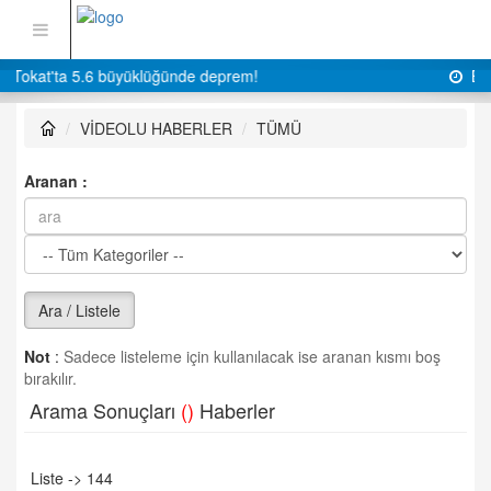
Bu akşam 52 bin kişi oradayız
VİDEOLU HABERLER
TÜMÜ
Aranan :
Ara / Listele
Not
:
Sadece listeleme için kullanılacak ise aranan kısmı boş
bırakılır.
Arama Sonuçları
()
Haberler
Liste -> 144